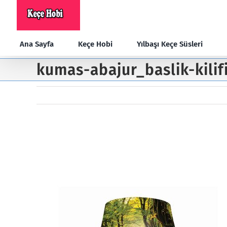
Skip
to
content
Ana Sayfa
Keçe Hobi
Yılbaşı Keçe Süsleri
kumas-abajur_baslik-kilif
kumas-abajur_baslik-kilifi-