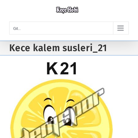
Skip
to
content
Git...
Kece kalem susleri_21