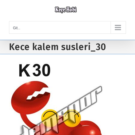
Skip
to
content
Git...
Kece kalem susleri_30