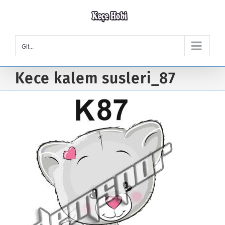
Skip
to
content
Git...
Kece kalem susleri_87