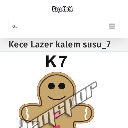
Skip
to
content
Git...
Kece Lazer kalem susu_7