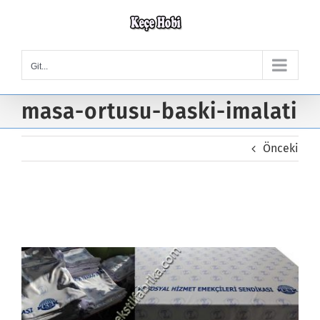
Skip
to
content
Git...
masa-ortusu-baski-imalati
Önceki
masa-ortusu-baski-imalati