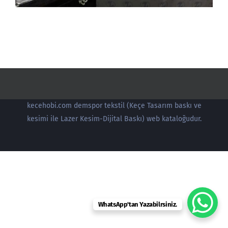
kecehobi.com demspor tekstil (Keçe Tasarım baskı ve
kesimi ile Lazer Kesim-Dijital Baskı) web kataloğudur.
WhatsApp'tan Yazabilrsiniz.