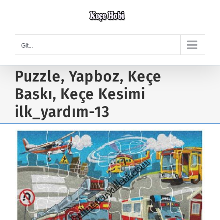
Skip
to
content
Git...
Puzzle, Yapboz, Keçe
Baskı, Keçe Kesimi
ilk_yardım-13