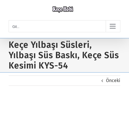
Skip
to
content
Git...
Keçe Yılbaşı Süsleri,
Yılbaşı Süs Baskı, Keçe Süs
Kesimi KYS-54
Önceki
Keçe Yılbaşı Süsleri, Yılbaşı
Süs Baskı, Keçe Süs Kesimi