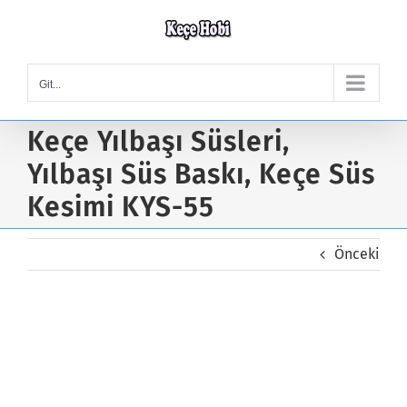
Skip
to
content
Git...
Keçe Yılbaşı Süsleri,
Yılbaşı Süs Baskı, Keçe Süs
Kesimi KYS-55
Önceki
Keçe Yılbaşı Süsleri, Yılbaşı
Süs Baskı, Keçe Süs Kesimi