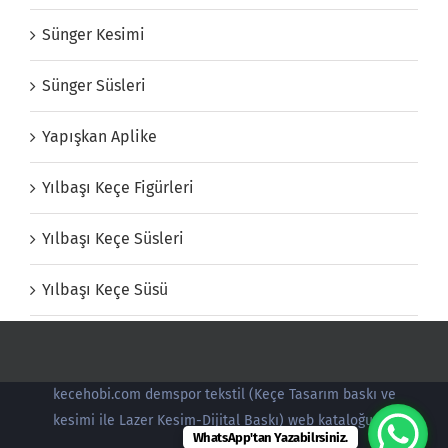
Sünger Kesimi
Sünger Süsleri
Yapışkan Aplike
Yılbaşı Keçe Figürleri
Yılbaşı Keçe Süsleri
Yılbaşı Keçe Süsü
kecehobi.com demspor tekstil (Keçe Tasarım baskı ve
kesimi ile Lazer Kesim-Dijital Baskı) web kataloğudur.
WhatsApp'tan Yazabilrsiniz.