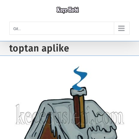
Skip
to
content
Git...
toptan aplike