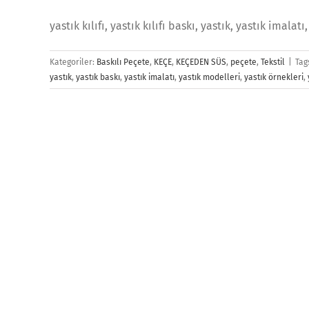
yastık kılıfı, yastık kılıfı baskı, yastık, yastık imalatı
Kategoriler:
Baskılı Peçete
,
KEÇE
,
KEÇEDEN SÜS
,
peçete
,
Tekstil
|
Tag
yastık
,
yastık baskı
,
yastık imalatı
,
yastık modelleri
,
yastık örnekleri
,