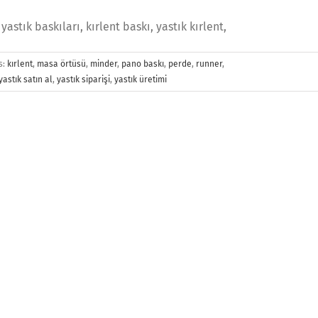
, yastık baskıları, kırlent baskı, yastık kırlent,
s:
kırlent
,
masa örtüsü
,
minder
,
pano baskı
,
perde
,
runner
,
yastık satın al
,
yastık siparişi
,
yastık üretimi